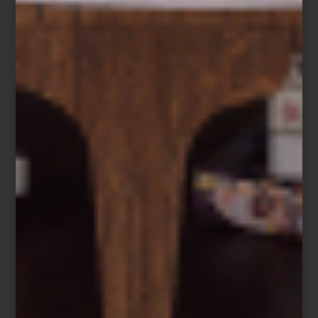
Más que una selección de marcas, Casa Palacio ha construido
una curaduría donde conviven piezas que han definido la historia
del diseño con otras que apenas comienzan a escribirla; en un
mismo recorrido es posible pasar de un clásico presente en la
colección permanente de algunos de los museos más
importantes del mundo a la obra de un diseñador mexicano
contemporáneo; de un objeto realizado completamente a mano a
una pieza donde la innovación tecnológica redefine la vida
cotidiana. Marcas internacionales, grandes oficios, libros, arte,