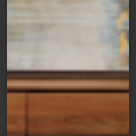
Save
Una curaduría para descubrir nuevas maneras de
habitar
Hay lugares a los que volvemos porque siempre encontramos
algo inesperado. Una idea, un material o una pieza capaz de
transformar la manera en que imaginamos un espacio. Desde
hace casi dos décadas, Casa Palacio ha construido precisamente
esa experiencia: un lugar donde el diseño se revela a medida
que se recorre.