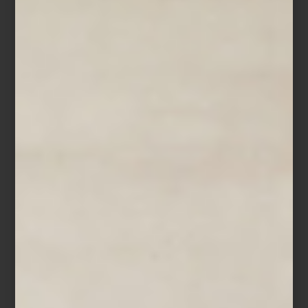
Tornamesa Pro-Ject Ac/DC
La experiencia se completa con amplificadores como el
Marantz
Stereo 70s
o los legendarios McIntosh, acompañados por bocinas
de firmas como
Martin Logan
, KEF y Bowers & Wilkins, entre
muchas otras de nuestras grandes opciones.
Amplificador Marantz Stereo 70s