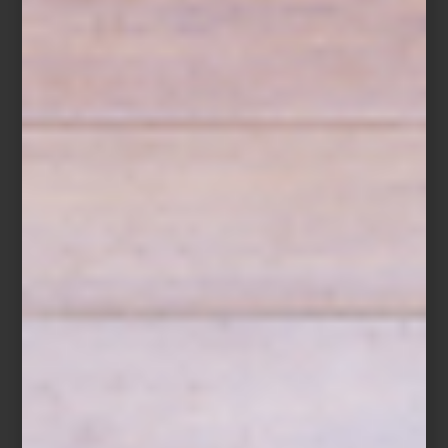
Dos espacios, una misma visión
Cuando Casa Palacio abrió Antara en 2006 propuso una manera
distinta de acercarse al interiorismo. Santa Fe, inaugurada años