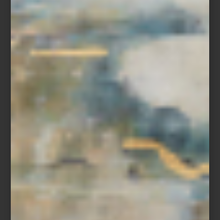
Altavoces Martin Logan ESL
Visita Casa Palacio Antara y Santa Fe y descubre una selección
de audio pensada para volver a escuchar la música con calma.
Nuestros especialistas te ayudarán a encontrar el sistema ideal
para disfrutar cada disco como fue concebido.
inspiración
/ august 04 2026
CASA PALACIO: UNA VISIÓN DEL
DISEÑO