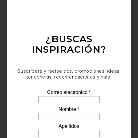
grandes clásicos encuentran nuevas voces. Más que reunir
algunas de las mejores firmas del mundo, Casa Palacio ha
construido una comunidad que entiende el diseño como una
forma de vivir.
Visita Casa Palacio Antara y Santa Fe y descubre una experiencia
donde el diseño, el lujo y la inspiración conviven en cada
¿BUSCAS
espacio.
INSPIRACIÓN?
Suscríbete y recibe tips, promociones, ideas,
tendencias, recomendaciones y más.
inspiración
/ august 03 2026
ZWILLING FRESH & SAVE:
CONSERVAR TAMBIÉN ES
COCINAR
Save