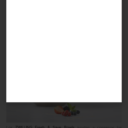
50 g de mantequilla fría
40 g de azúcar mascabado
40 g de almendra picada
Preparación
Mezcla los ingredientes del crumble hasta obtener una textura
arenosa y hornéalos a 180 °C durante 15 a 20 minutos, hasta que
estén dorados. Deja enfriar. Combina los frutos rojos con la miel y
la ralladura de limón y consérvalos en un
ZWILLING Fresh & Save
Bowl
sellado al vacío. Al momento de servir, añade el crumble y
termina con hojas de menta fresca.
Los
ZWILLING Fresh & Save Bowls
ayudan a conservar los