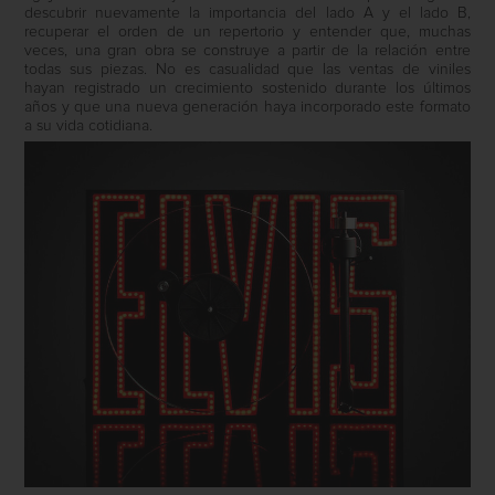
descubrir nuevamente la importancia del lado A y el lado B,
recuperar el orden de un repertorio y entender que, muchas
veces, una gran obra se construye a partir de la relación entre
todas sus piezas. No es casualidad que las ventas de viniles
hayan registrado un crecimiento sostenido durante los últimos
años y que una nueva generación haya incorporado este formato
a su vida cotidiana.