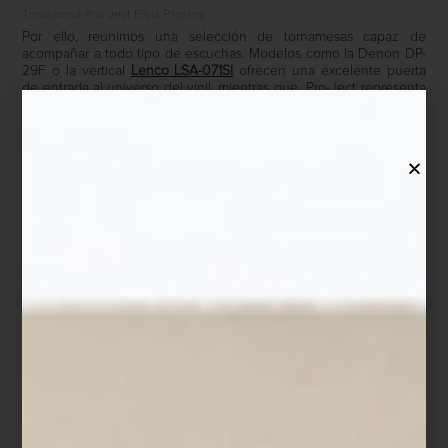
Tornamesa Pro-Ject Elvis Presley
Por ello, reunimos una selección de tornamesas capaz de
acompañar a todo tipo de escuchas. Modelos como la Denon DP-
29F o la vertical
Lenco LSA-071SI
ofrecen una excelente puerta
de entrada al universo del vinil, mientras que Pro-Ject representa
uno de los grandes referentes del audio contemporáneo. Desde
la reconocida Debut EVO hasta la elegante
XA B
, con su
distintiva base transparente, sin olvidar las ediciones especiales
dedicadas a
Elvis Presley
,
Metallica
y
AC/DC
, auténticas
declaraciones de diseño donde la pasión por la música también
se expresa a través del objeto.