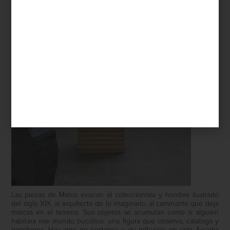
Las piezas de Matos evocan al coleccionista y hombre ilustrado
del siglo XIX, al arquitecto de lo imaginario, al caminante que deja
marcas en el terreno. Sus objetos se acumulan como si alguien
habitara ese mundo bucólico: una figura que observa, cataloga y