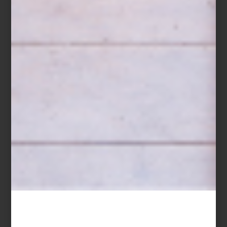
Con 42 obras de 37 artistas —entre pintura, instalación, video y
objetos— la exposición recorre temas como la transmisión de
saberes, la sanación, el cuerpo, la memoria y la identidad, todo a
partir de prácticas alimenticias. Con obras de artistas como
Remedios Varo, Ana Mendieta, Francis Alÿs o Thomas Glassford,
algunas piezas son sutiles, otras provocadoras, pero todas abren
conversaciones necesarias desde lo cotidiano.