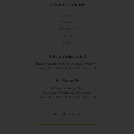
SERVICIOS ONLINE
Contacto
Nosotros
Colaboradores
Archivo
Ligas
Antara Fashion Hall
Ejército Nacional 843-B, Col. Granada, México D.F.
Horario: D-J 11:00 a 20:00 / V-S 11:00 a 21:00
Vía Santa Fe
Av. Vasco de Quiroga 3850,
Col. Santa Fe Cuajimalpa, México D.F.
Horario: D-J 11:00 a 20:00 / V-S 11:00 a 21:00
01 55 91 38 37 50