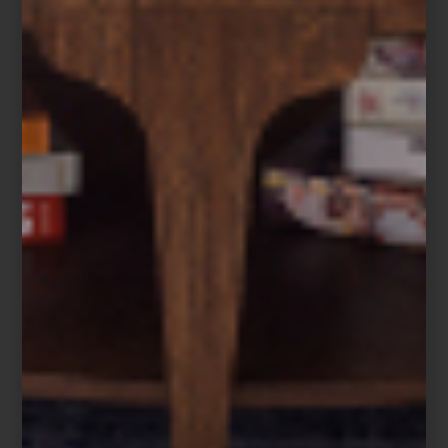
redondear la experiencia, recomendamos visitar el Espacio
Escultórico a tan solo unos pasos.
Magali Lara: Cinco décadas en espiral
Museo Universitario de Arte Contemporáneo (MUAC)
, Centro Cultural
Universitario, UNAM, Insurgentes Sur 3000, Ciudad de México
Del 5 de abril al 19 de octubre de 2025
arte y cultura
/ june 18 2025