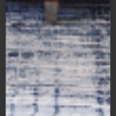
ARTE EN CASA DEL LAGO
Save
Ubicada en la Primera Sección del Bosque de Chapultepec, la
Casa del Lago
Juan José Arreola
es uno de los espacios
culturales más emblemáticos de la Ciudad de México. Construida
a principios del siglo XX, su arquitectura de estilo ecléctico con
detalles afrancesados refleja la estética porfiriana de la época.
Desde sus terrazas y ventanales, se pueden observar tanto el