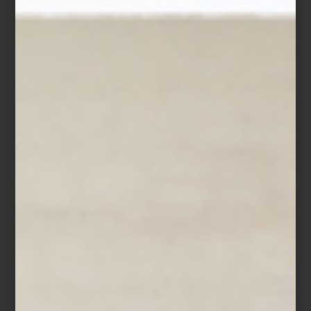
Formada con el maestro textil Josep Grau-Garriga, supo unir
tradición y vanguardia, creando piezas que hilan lo íntimo y lo
colectivo. La tierra, en su obra, es cicatriz pero también refugio.
Coproducida con el
MUAC (UNAM)
, la exposición viajará a México
en otoño, reforzando el puente que Marta Palau tendió entre
culturas.