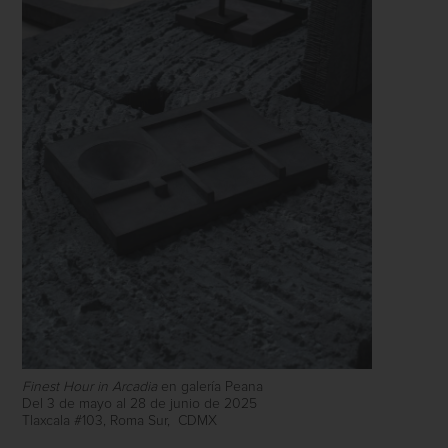
Finest Hour in Arcadia
en galería Peana
Del 3 de mayo al 28 de junio de 2025
Tlaxcala #103, Roma Sur,
CDMX