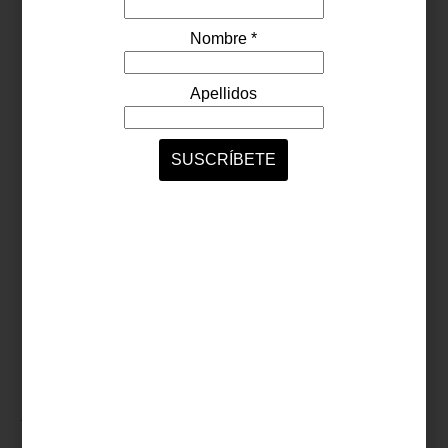
A partir de esculturas e instalaciones, Matos nos propone un
recorrido por el paisaje como construcción cultural. ¿Qué vemos
cuando miramos un jardín? ¿Qué queremos ordenar, domesticar o
recordar al representar la naturaleza? A lo largo de la historia, el
ser humano ha proyectado sus deseos sobre el paisaje, desde los
jardines franceses, simétricos y racionales, hasta los parques
ingleses, más libres y melancólicos,
pasando
por una larga lista
de tipos de paisaje y jardín en diferentes culturas. En esta