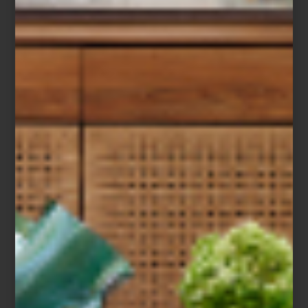
El Museo Universitario de Arte Contemporáneo (MUAC), ubicado
dentro del icónico Centro Cultural Universitario de la UNAM,
presenta una nueva exposición que invita a recorrer cinco
décadas de trayectoria artística de
Magali Lara
, una figura clave
del arte contemporáneo en México.
La muestra, titulada
Cinco décadas en espiral
, no sigue un orden
cronológico tradicional. En cambio, propone una lectura inversa:
inicia con dos murales realizados especialmente para esta
exposición y, a partir de ahí, retrocede en el tiempo hasta llegar a
los primeros dibujos de Lara en los años 70. Esta estructura —que
remite a una espiral— permite descubrir cómo su obra ha ido
construyendo un lenguaje visual íntimo, explorando temas como
el cuerpo, la escritura, el paisaje y las emociones desde una
perspectiva profundamente personal y feminista.