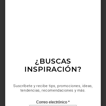
arte y cultura
/ may 06 2025
CARLOS H. MATOS EN GALERÍA
PEANA
Save
¿BUSCAS
INSPIRACIÓN?
Suscríbete y recibe tips, promociones, ideas,
tendencias, recomendaciones y más.
En Casa Palacio celebramos el arte y el diseño en todas sus
formas, y por eso nos entusiasma recomendarte una exposición
imperdible:
The Finest Hour in Arcadia
del artista Carlos H. Matos,
actualmente en la galería Peana, en la Ciudad de México.