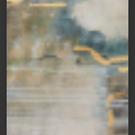
En Casa Palacio celebramos esta exposición como una
oportunidad para redescubrir a una creadora imprescindible,
mexicana por adopción, cuya obra nos recuerda que el arte,
como la tierra, guarda, transforma y da vida.
arte y cultura
/ june 27 2025
MAGALI LARA EN EL MUAC
Save