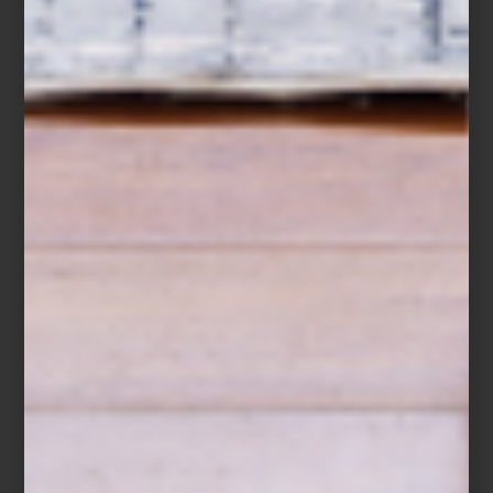
lago como el impactante
skyline
urbano. Caminar hasta ahí es un
paseo que combina naturaleza, historia y cultura.
En este gran lugar se presenta la exposición
Conocer el mundo
con la boca, sin que te piquen las espinas
, organizada por
Colección FEMSA y Casa del Lago. Lejos de tratarse de una
muestra tradicional sobre alimentos, esta exhibición propone una
mirada lúdica, crítica y sensorial a lo que comemos, cómo lo
hacemos y lo que eso dice de nosotros.