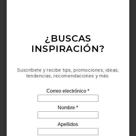
The Luxury Collection: Hotel Secrets
¿BUSCAS
INSPIRACIÓN?
Suscríbete y recibe tips, promociones, ideas,
tendencias, recomendaciones y más.
The Luxury Collection: Hotel Secrets
Este 23 de abril, celebra la tradición regalando algo más que un
libro: regala inspiración, diseño y sueños por descubrir. Encuentra
estas y otras ediciones en nuestras bibliotecas de El Palacio de
Hierro Antara y El Palacio de Hierro Santa Fe, y sorprende con un
detalle que trasciende el tiempo.