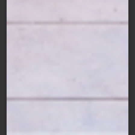
St. Tropez Soleil
Amalfi Coast
A esto se suma
Chic Stays
, una selección de alojamientos