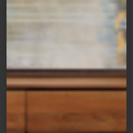
Kyoto Serenity
Pero viajar también puede comenzar desde casa. Los libros de
Assouline convierten destinos en atmósferas: las calles de
Londres, los cafés de París, la intensidad visual de Nápoles, el
espíritu libre de Ibiza o la serenidad de Kyoto. Jaipur, Islandia o
Punta del Este aparecen entre fotografías, arquitectura, paisajes y
escenas capaces de despertar el deseo de partir, incluso desde
una sala o una mesa de centro.