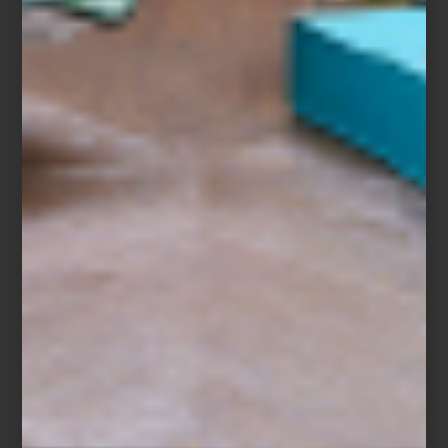
Alula Ever
Visita
Viajes Palacio
en Casa Palacio Antara y Santa Fe para
descubrir experiencias curadas alrededor del mundo y explora la
selección de libros de
Assouline
para seguir viajando, incluso
desde casa.
inspiración
/ april 21 2026
LIBROS QUE INSPIRAN VIAJES:
EL UNIVERSO ASSOULINE
Save