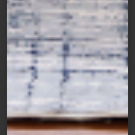
Hamptons Private
Gstaad Glam
Desde la sofisticación relajada de
los Hamptons
hasta el encanto
alpino de
Gstaad
, pasando por la energía vibrante de
Punta del
Este
, el glamour de
St. Tropez
o la belleza atemporal de la
Costa
Amalfitana
, cada título invita a descubrir lugares icónicos a través
de su arquitectura, cultura y diseño.