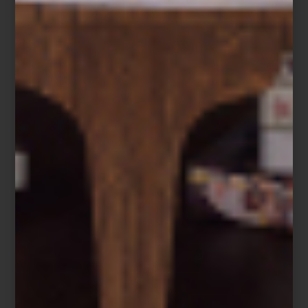
Con la llegada de
Día de Sant Jordi
, la celebración del libro y la
rosa se convierte en una invitación a regalar historias que inspiran
y nos transportan. En este espíritu,
la editorial
Assouline
propone
una forma única de viajar:
travelling without moving
. Sus libros se
convierten en ventanas a destinos, estilos de vida y universos
estéticos cuidadosamente curados.