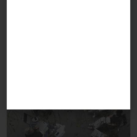
Del
15 al 18 de enero
, Index regresa reafirmando su lugar como
punto de encuentro para proyectos editoriales independientes de
todo el mundo. Coorganizada por
Casa Bosques, kurimanzutto y
Proyectos Públicos
, la feria se despliega en dos sedes
extraordinarias: la galería
kurimanzutto
y, por primera vez,
Rebollar
/ Proyectos Públicos
, ambos en San Miguel Chapultepec.