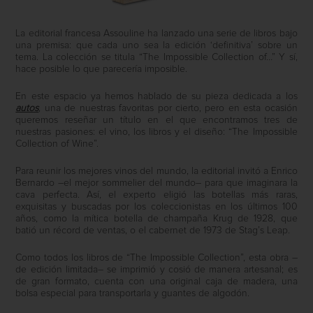
La editorial francesa Assouline ha lanzado una serie de libros bajo
una premisa: que cada uno sea la edición ‘definitiva’ sobre un
tema. La colección se titula “The Impossible Collection of…” Y sí,
hace posible lo que parecería imposible.
En este espacio ya hemos hablado de su pieza dedicada a los
autos
, una de nuestras favoritas por cierto, pero en esta ocasión
queremos reseñar un título en el que encontramos tres de
nuestras pasiones: el vino, los libros y el diseño: “The Impossible
Collection of Wine”.
Para reunir los mejores vinos del mundo, la editorial invitó a Enrico
Bernardo –el mejor sommelier del mundo– para que imaginara la
cava perfecta. Así, el experto eligió las botellas más raras,
exquisitas y buscadas por los coleccionistas en los últimos 100
años, como la mítica botella de champaña Krug de 1928, que
batió un récord de ventas, o el cabernet de 1973 de Stag’s Leap.
Como todos los libros de “The Impossible Collection”, esta obra –
de edición limitada– se imprimió y cosió de manera artesanal; es
de gran formato, cuenta con una original caja de madera, una
bolsa especial para transportarla y guantes de algodón.