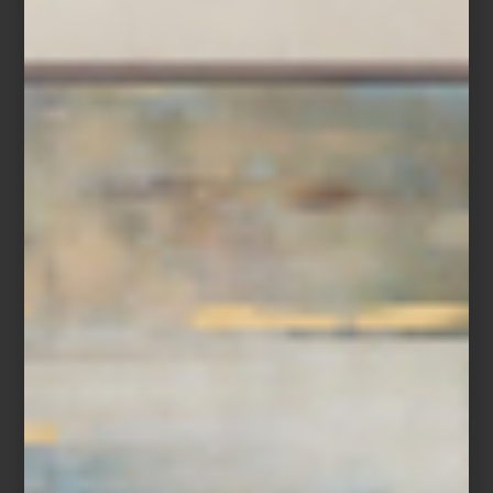
Napoli Amore
Los itinerarios se construyen a la medida: safaris africanos, trenes
legendarios, cruceros, hoteles de lujo y recorridos que privilegian
la experiencia del lugar sobre la velocidad del turismo
convencional. Desde rutas por antiguas haciendas henequeneras
hasta escapadas pensadas alrededor del diseño, la gastronomía o
el bienestar, cada viaje propone una manera distinta de descubrir
el mundo, con atención al detalle y un enfoque profundamente
personalizado.
Algunos destinos empiezan en una página