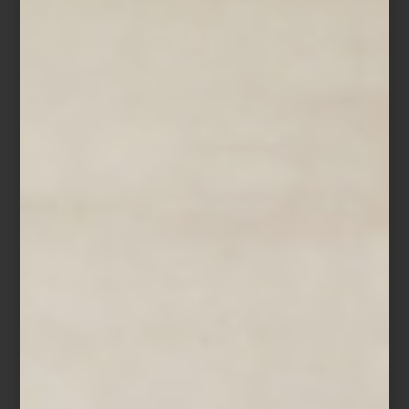
Experiencias hechas a la medida
Hay viajes que comienan mucho antes del aeropuerto. Empiezan
al descubrir un hotel improbable en medio del desierto, una ruta
en tren entre paisajes remotos o la promesa de una cena frente al
mar en alguna ciudad que aún no conocemos. En Casa Palacio,
esa idea del viaje toma forma a través de Viajes Palacio, una
sección dedicada a experiencias diseñadas con la misma
sensibilidad curatorial que define a la tienda.