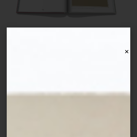
inspiración
/ july 27 2026
VIAJES PALACIO Y EL VIAJE
ANTES DEL VIAJE
Save