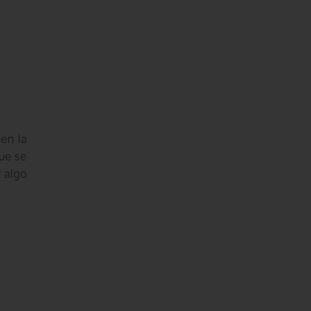
nen la
que se
 algo