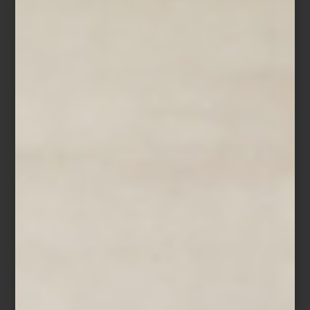
Espejo
Shape
de Kare