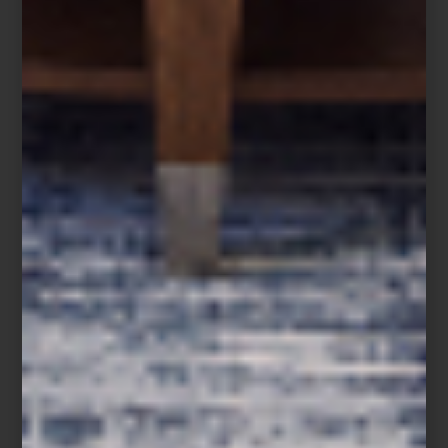
intereses con Tarjeta Palacio y hasta 12 mensualidades sin
intereses con tarjetas bancarias. El 25 de diciembre, las rebajas
estarán disponibles exclusivamente en línea.
Además, los Clientes Palacio podrán acceder a días de cortesía
del 26 al 28 de diciembre, con descuentos adicionales según su
tarjeta: 10%, 15% o hasta 20%.
Visita nuestras tiendas o compra en línea y descubre la selección
que nuestros interioristas han preparado para inspirar tu próximo
comienzo.
Cama con dosel
Xander
de Four Hands