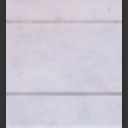
Refrigerador French Door empotrable de Signature Kitchen Suite