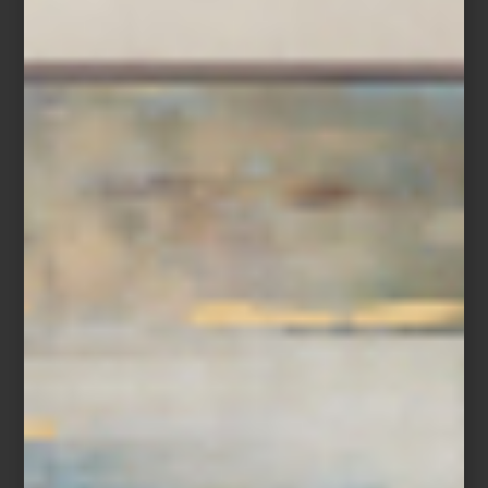
Candil
Chandelier Sahure L
de Eichholtz