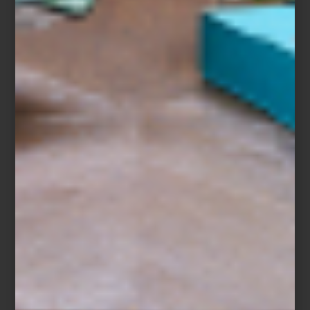
Cuando la Navidad llega a su fin, comienza una de las
temporadas más esperadas del año: las Rebajas Casa Palacio. Un
momento perfecto para detenerse, mirar el hogar con nuevos
ojos y aprovechar oportunidades únicas para transformarlo.
Las vacaciones, el cambio de año y los nuevos propósitos nos
invitan a replantear nuestros espacios. ¿Qué conservar?, ¿qué
renovar?, ¿qué incorporar para vivir mejor el día a día? Las rebajas
son la ocasión ideal para invertir en piezas que acompañen esta
nueva etapa: mobiliario atemporal, iluminación que transforme
ambientes, textiles que aporten calidez y objetos de diseño que
marquen la diferencia. Porque en Casa Palacio lo sabemos bien:
sabes que lo quieres.