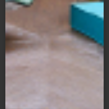
Pantalla OLED T de Samsung
Altavoces de torre de 300W de Bowers & Wilkins
Porque el futuro no está por venir: ya vive con nosotros, en cada
detalle que une belleza, inteligencia y placer cotidiano. Descubre
más sobre el arte de vivir con tecnología en nuestras tiendas
Casa
Palacio
.