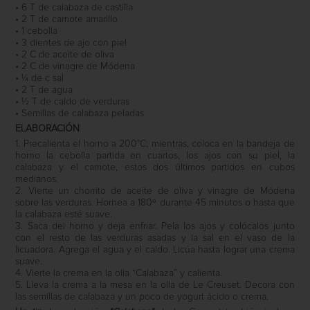
• 6 T de calabaza de castilla
• 2 T de camote amarillo
• 1 cebolla
• 3 dientes de ajo con piel
• 2 C de aceite de oliva
• 2 C de vinagre de Módena
• ¼ de c sal
• 2 T de agua
• ½ T de caldo de verduras
• Semillas de calabaza peladas
ELABORACIÓN
1. Precalienta el horno a 200°C; mientras, coloca en la bandeja de
horno la cebolla partida en cuartos, los ajos con su piel, la
calabaza y el camote, estos dos últimos partidos en cubos
medianos.
2. Vierte un chorrito de aceite de oliva y vinagre de Módena
sobre las verduras. Hornea a 180º durante 45 minutos o hasta que
la calabaza esté suave.
3. Saca del horno y deja enfriar. Pela los ajos y colócalos junto
con el resto de las verduras asadas y la sal en el vaso de la
licuadora. Agrega el agua y el caldo. Licúa hasta lograr una crema
suave.
4. Vierte la crema en la olla “Calabaza” y calienta.
5. Lleva la crema a la mesa en la olla de Le Creuset. Decora con
las semillas de calabaza y un poco de yogurt ácido o crema.