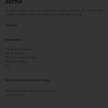
horno
En esta ocasión vamos a preparar un postre diferente, es un bizcocho
relleno; sin duda el mejor final para una comida muy especial.
Cigarrillo
Ingredientes
200 gr de mantequilla
200 gr de azúcar
180 gr de claras de huevo
200 gr de harina
Sal
Para el mousse de chocolate negro
400 gr de mousse de chocolate en polvo
½ litro de leche