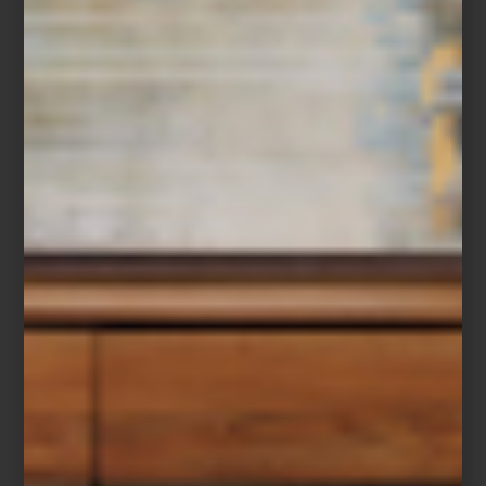
Audífonos inalámbricos
On Trac
de Dyson
Entre las innovaciones que anticipan lo que viene, destaca el
LG
Signature OLED T
: una pantalla transparente e inalámbrica que
redefine la relación entre espacio, imagen y emoción. No es solo
tecnología, es arquitectura de la luz.