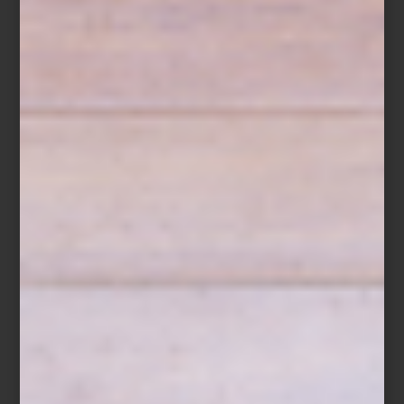
preparan los alimentos, sino también a quienes los cultivan y
producen. Esta filosofía, conocida como
True to Food™
, celebra la
trazabilidad y la calidad de los ingredientes, garantizando que su
esencia se preserve desde el origen hasta el plato final.