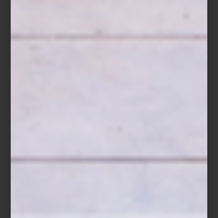
Entre las innovaciones más destacadas, los hornos de
SKS
incorporan tecnología de cocción al vapor combinada, que realza
los sabores naturales y mantiene la textura perfecta de los
alimentos. Los refrigeradores cuentan con sistemas de
preservación de última generación que prolongan la frescura de
frutas, verduras y proteínas, mientras que las estufas de inducción
y gas permiten un control de temperatura milimétrico, ideal para
técnicas de cocción precisas.