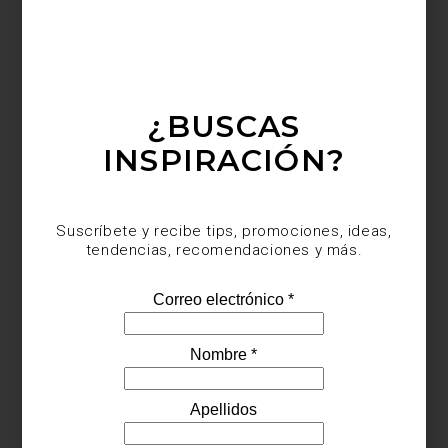
¿BUSCAS
INSPIRACIÓN?
Suscríbete y recibe tips, promociones, ideas,
tendencias, recomendaciones y más.
Visítanos en tiendas
Casa Palacio
y en línea para descubrir a
fondo los productos
SKS
.
inspiración
/ february 11 2025