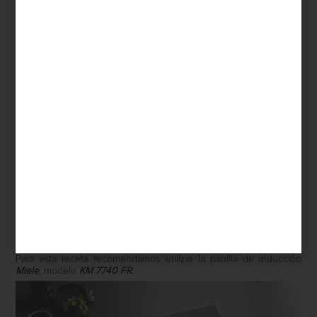
20 g de mantequilla
Sal y pimienta al gusto
1 cebolla mediana (mitad de una pieza)
1 diente de ajo
Instrucciones
Picar la cebolla y el ajo finamente. Pelar y limpiar los
camarones. Reservar.
En una olla, hervir agua con sal y cocer el espagueti al dente
(firme por dentro, pero suave por fuera). Escurrir la pasta y
reservar.
En la parrilla de inducción Miele, colocar una sartén para uso
de inducción y agregar mantequilla junto con un poco de aceite
de oliva. Acitronar la cebolla y luego el ajo.
Agregar los camarones y cocinar hasta que adquieran un color
rosado.
Añadir la crema al 30% de grasa y mezclar. Permitir que hierva.
Incorporar el espagueti cocido previamente.
Salpimentar y añadir el perejil picado.
Servir caliente y rallar el queso de oveja sobre la pasta en el
plato.
Utensilios
Para esta receta recomendamos utilizar la parrilla de inducción
Miele
, modelo
KM 7740 FR
.