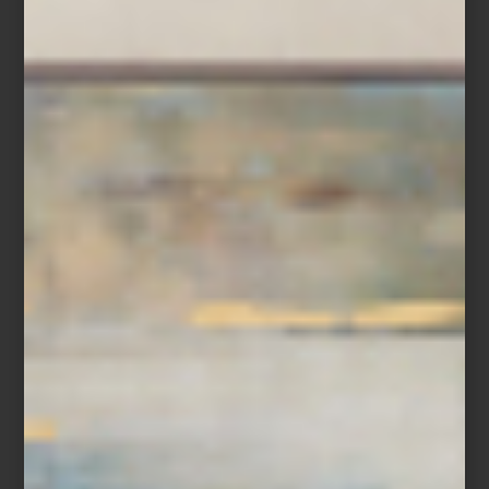
Refrigerador French Door Empotrable de 36″ de SKS, Signature Kitchen
Suite
En
Casa Palacio
, esta visión del futuro toma forma en objetos que
combinan diseño y desempeño: los electrodomésticos de
Samsung
,
LG
,
Maytag
y
Dyson
hacen del día a día un acto de
precisión;
SMEG
,
SKS
y
Monogram
convierten la cocina en un
escenario de creatividad; y en el universo del sonido,
Bowers &
Wilkins
nos recuerda que la perfección acústica también puede
ser arte.