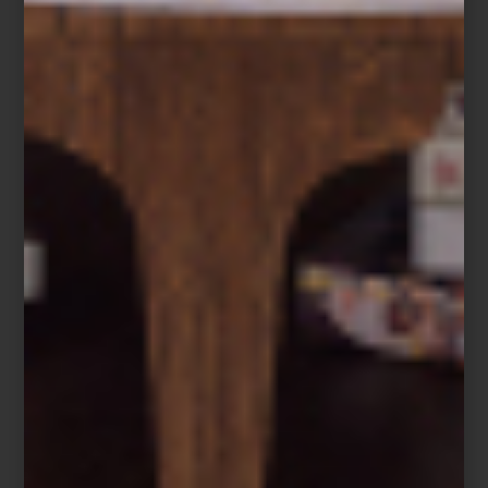
marcas
/ march 19 2025
SKS: TECNOLOGÍA Y ESTILO
APLICADOS A LA ALTA COCINA
Save
Los productos
SKS
(Signature Kitchen Suite) están pensados para
una nueva generación de cocineros y amantes de la gastronomía