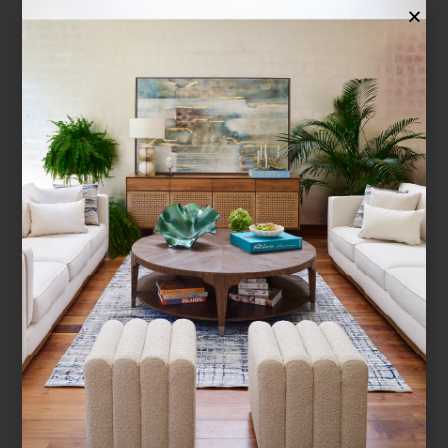
La temporada navideña es el momento
perfecto para detenernos, mirar a quienes
queremos y elegir un detalle que refleje
cariño, estilo y personalidad. Por eso,
nuestros interioristas han creado con
mucho empeño una guía de regalos de
Navidad , pensada para ayu...
¿BUSCAS MÁS
INSPIRACIÓN?