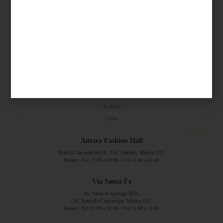
Síguenos...
SERVICIOS ONLINE
Contacto
Nosotros
Colaboradores
Archivo
Ligas
Antara Fashion Hall
Ejército Nacional 843-B, Col. Granada, México D.F.
Horario: D-J 11:00 a 20:00 / V-S 11:00 a 21:00
Vía Santa Fe
Av. Vasco de Quiroga 3850,
Col. Santa Fe Cuajimalpa, México D.F.
Horario: D-J 11:00 a 20:00 / V-S 11:00 a 21:00