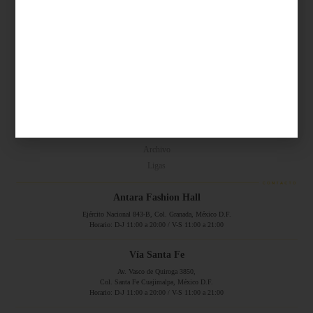
Síguenos...
SERVICIOS ONLINE
Contacto
Nosotros
Colaboradores
Archivo
Ligas
Antara Fashion Hall
Ejército Nacional 843-B, Col. Granada, México D.F.
Horario: D-J 11:00 a 20:00 / V-S 11:00 a 21:00
Vía Santa Fe
Av. Vasco de Quiroga 3850,
Col. Santa Fe Cuajimalpa, México D.F.
Horario: D-J 11:00 a 20:00 / V-S 11:00 a 21:00