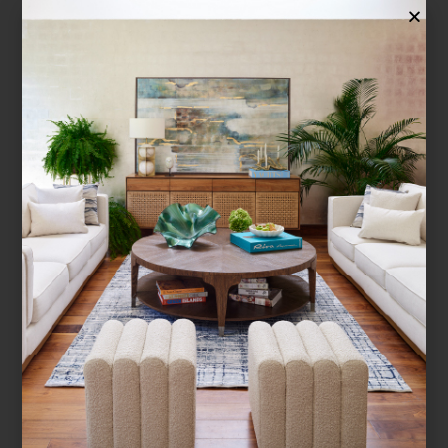
La temporada navideña es el momento
perfecto para detenernos, mirar a quienes
queremos y elegir un detalle que refleje
cariño, estilo y personalidad. Por eso,
nuestros interioristas han creado con
mucho empeño una guía de regalos de
Navidad , pensada para ayu...
¿BUSCAS MÁS
INSPIRACIÓN?