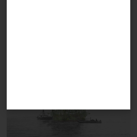
Venice Documentation Project
El proyecto dialoga también con la memoria de otro gesto
flotante: el
Teatro del Mundo
de Aldo Rossi, aquella estructura
efímera que navegó por la laguna en 1980 durante la primera
Bienal de Arquitectura. Como Rossi,
Chinampa Veneta
entiende a
Venecia no solo como ciudad, sino como escenario. Pero en lugar
de invocar el teatro clásico, México propone una arquitectura
viva, conectada con la tierra y con las comunidades.