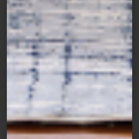
En
Signature Kitchen Suite
, la cocina es una forma de respeto.
Respeto por los ingredientes, por quienes los cultivan y por
quienes los preparan. Con tecnología de vanguardia, precisión
milimétrica y diseño impecable, esta línea de electrodomésticos
de lujo está pensada para cocineros apasionados que exigen lo
mejor.
Hoy te compartimos una receta ideal para explorar el potencial de
esta cocina de alta gama:
salmón al vacío con limón, estragón y
ensalada tibia de primavera
. Un plato lleno de técnica, frescura y
textura que aprovecha funciones avanzadas como la cocción
sous vide
y el horno a vapor.
En esta preparación utilizamos el horno con función de cocción al
vapor de SKS para preservar los vegetales en su punto justo, y el
sistema de cocción sous vide integrado en la parrilla profesional,
que permite una cocción precisa y uniforme del salmón. Dos
tecnologías que elevan tu cocina al siguiente nivel.