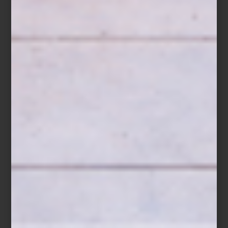
Salmón al vacío con limón y estragón
Receta cortesía de Nick Ritchie para Signature Kitchen Suite
Porciones:
4