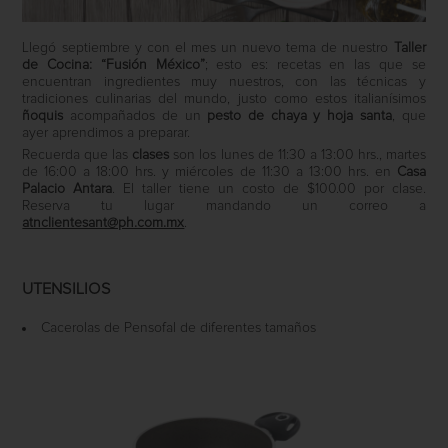
Llegó septiembre y con el mes un nuevo tema de nuestro
Taller
de Cocina: “Fusión México”
; esto es: recetas en las que se
encuentran ingredientes muy nuestros, con las técnicas y
tradiciones culinarias del mundo, justo como estos italianísimos
ñoquis
acompañados de un
pesto de chaya y hoja santa
, que
ayer aprendimos a preparar.
Recuerda que las
clases
son los lunes de 11:30 a 13:00 hrs., martes
de 16:00 a 18:00 hrs. y miércoles de 11:30 a 13:00 hrs. en
Casa
Palacio Antara
. El taller tiene un costo de $100.00 por clase.
Reserva tu lugar mandando un correo a
atnclientesant@ph.com.mx
.
UTENSILIOS
Cacerolas de Pensofal de diferentes tamaños