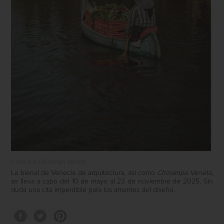
Colectivo Chinampa Veneta
La bienal de Venecia de arquitectura, así como
Chinampa Veneta
,
se lleva a cabo del 10 de mayo al 23 de noviembre de 2025. Sin
duda una cita imperdible para los amantes del diseño.