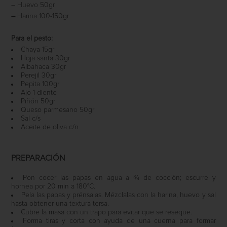
– Huevo 50gr
–
Harina 100-150gr
Para el pesto:
Chaya 15gr
Hoja santa 30gr
Albahaca 30gr
Perejil 30gr
Pepita 100gr
Ajo 1 diente
Piñón 50gr
Queso parmesano 50gr
Sal c/s
Aceite de oliva c/n
PREPARACIÓN
Pon cocer
las papas en agua a ¾ de cocción; escurre y
hornea por 20 min a 180°C.
Pela las papas y prénsalas. Mézclalas con la harina, huevo y sal
hasta obtener una textura tersa.
Cubre la masa con un trapo para evitar que se reseque.
Forma tiras y corta con ayuda de una cuerna para formar