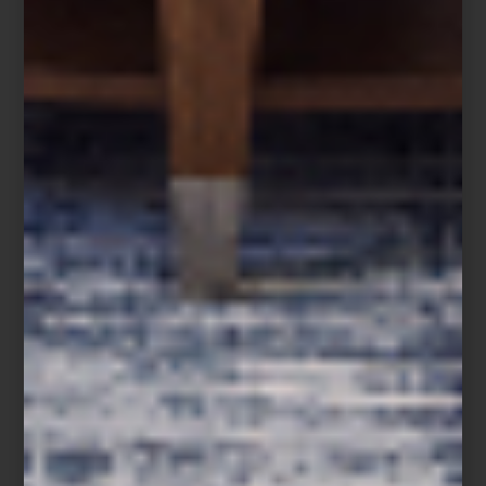
más sobre el arte de vivir con tecnología en nuestras tiendas
Casa
Palacio
.
mesa y cocina
/ july 08 2025
RECETAS SKS: SALMÓN AL
VACÍO CON LIMÓN Y ESTRAGÓN
Save