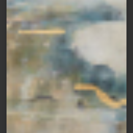
Refrigerador French Door Empotrable de 36″ de SKS, Signature Kitchen
Suite
En
Casa Palacio
, esta visión del futuro toma forma en objetos que
combinan diseño y desempeño: los electrodomésticos de
Samsung
,
LG
,
Maytag
y
Dyson
hacen del día a día un acto de
precisión;
SMEG
,
SKS
y
Monogram
convierten la cocina en un
escenario de creatividad; y en el universo del sonido,
Bowers &
Wilkins
nos recuerda que la perfección acústica también puede
ser arte.