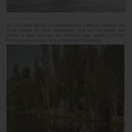
Colectivo Chinampa Veneta
Así,
Chinampa Veneta
no solo representa a México: propone una
forma distinta de hacer arquitectura. Una que no separa arte,
paisaje y vida, sino que los entrelaza para resistir y florecer,
flotando entre canales, lirios y memorias compartidas.