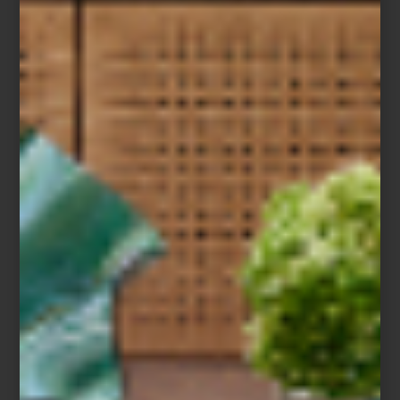
Audífonos inalámbricos
On Trac
de Dyson
Entre las innovaciones que anticipan lo que viene, destaca el
LG
Signature OLED T
: una pantalla transparente e inalámbrica que