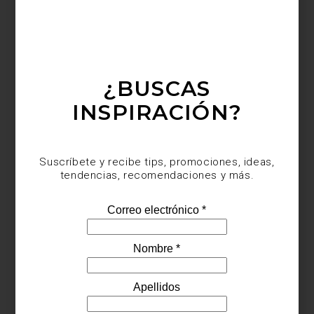
¿BUSCAS
INSPIRACIÓN?
Suscríbete y recibe tips, promociones, ideas,
tendencias, recomendaciones y más.
Con Signature Kitchen Suite, cada plato se convierte en una
experiencia gourmet.
Conoce más recetas
y descubre más
productos de alta gama en
Casa Palacio
.