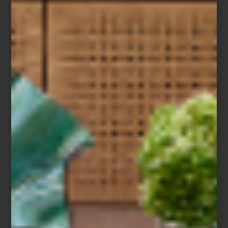
naturalidad. En los hogares contemporáneos, la tecnología ya no
se impone: fluye. No busca sorprender, sino acompañar. Está en
el aire que respiramos, en la luz que se adapta al momento del
día, en la precisión silenciosa con la que un horno cocina o un
purificador renueva el ambiente.
Durante décadas imaginamos el futuro como una escena metálica
y fría. Sin embargo, el verdadero hogar inteligente es cálido,
estético y profundamente humano. Su misión no es sustituirnos,
sino regalarnos tiempo: tiempo para leer, para escuchar, para vivir
con calma.