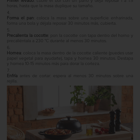
Primer levado
: cubre el bol con un paño y deja reposar 1 a 1.5
horas, hasta que la masa duplique su tamaño.
Forma el pan
: coloca la masa sobre una superficie enharinada,
forma una bola y déjala reposar 30 minutos más, cubierta.
Precalienta la cocotte
: pon la cocotte con tapa dentro del horno y
precaliéntala a 230 °C durante al menos 30 minutos.
Hornea
: coloca la masa dentro de la cocotte caliente (puedes usar
papel vegetal para ayudarte), tapa y hornea 30 minutos. Destapa
y hornea 10-15 minutos más para dorar la corteza.
Enfría
antes de cortar: espera al menos 30 minutos sobre una
rejilla.