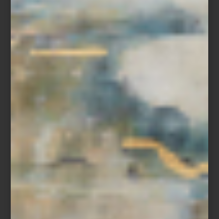
Descubre
Porsche x SMEG
en
Casa Palacio
, donde la pasión por
el diseño se transforma en un estilo de vida.