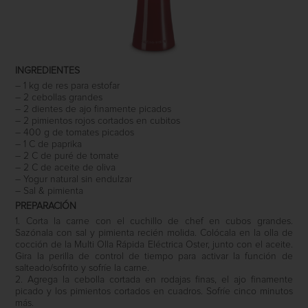
INGREDIENTES
– 1 kg de res para estofar
– 2 cebollas grandes
– 2 dientes de ajo finamente picados
– 2 pimientos rojos cortados en cubitos
– 400 g de tomates picados
– 1 C de paprika
– 2 C de puré de tomate
– 2 C de aceite de oliva
– Yogur natural sin endulzar
– Sal & pimienta
PREPARACIÓN
1. Corta la carne con el cuchillo de chef en cubos grandes.
Sazónala con sal y pimienta recién molida. Colócala en la olla de
cocción de la Multi Olla Rápida Eléctrica Oster, junto con el aceite.
Gira la perilla de control de tiempo para activar la función de
salteado/sofrito y sofríe la carne.
2. Agrega la cebolla cortada en rodajas finas, el ajo finamente
picado y los pimientos cortados en cuadros. Sofríe cinco minutos
más.