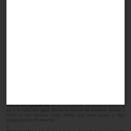
1 cucharada de aceite de oliva (opcional)
Utensilios:
Cocotte para Pan Le Creuset
Un bol grande
Batidora con gancho para masa (opcional)
Paño limpio
Espátula o rasqueta
Paso a paso:
Activa la levadura
: mezcla la levadura con el azúcar y un poco del
agua templada. Deja reposar 10 minutos hasta que forme espuma.
Mezcla los ingredientes
en un bol grande: incorpora la harina, la
sal y el resto del agua. Añade la mezcla de levadura. Amasa a
mano o con batidora hasta formar una masa suave y algo
pegajosa (unos 10 minutos).