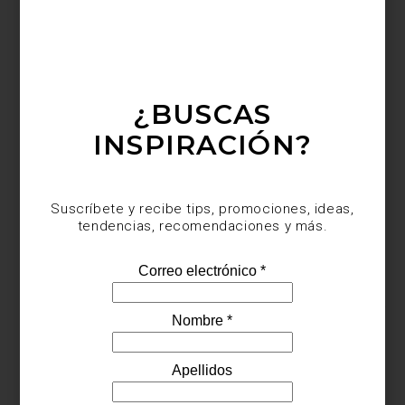
¿BUSCAS
INSPIRACIÓN?
Suscríbete y recibe tips, promociones, ideas,
tendencias, recomendaciones y más.
Hacer pan casero tiene algo de ritual, de calma y de satisfacción
profunda. Es una forma deliciosa de reconectar con lo esencial:
ingredientes nobles, manos en la masa y el aroma irresistible que
llena la cocina. Y cuando se cuenta con utensilios como la
Cocotte para Pan de Le Creuset
, el resultado es no solo delicioso,
sino también visualmente perfecto: una corteza dorada, interior
esponjoso y un horneado uniforme, como el de los panaderos
profesionales.