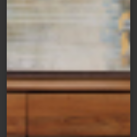
ambientes
/ november 06 2025
VIVIR EL FUTURO: CUANDO LA
TECNOLOGÍA SE VUELVE PARTE
DEL HOGAR
Save
Hay una belleza especial en aquello que funciona con