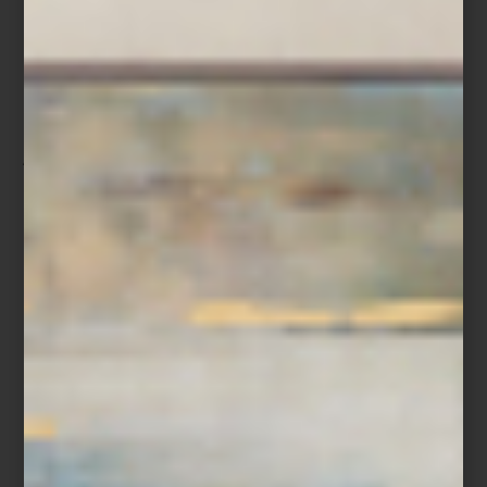
Edición limitada Salzburg 917.
Rojo como la victoria, icónico como el número 23. Esta pieza
rinde homenaje al legendario Porsche 917 KH, ganador de Le
Mans en 1970. Con franjas de competición, detalles en negro
mate y placa numerada, el FAB28 917 Salzburg es una joya del
diseño funcional: una edición limitada a 1,970 unidades, creada
para los amantes de la historia y la precisión.