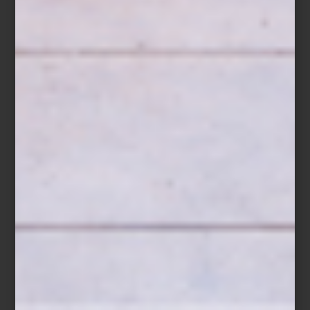
Audífonos inalámbricos
On Trac
de Dyson
Entre las innovaciones que anticipan lo que viene, destaca el
LG
Signature OLED T
: una pantalla transparente e inalámbrica que
redefine la relación entre espacio, imagen y emoción. No es solo
tecnología, es arquitectura de la luz.