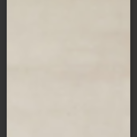
Contemporánea y sofisticada, su color verde profundo revela
matices que cambian con la luz. Una colección que combina
elegancia discreta, tecnología y un carácter moderno
inconfundible.