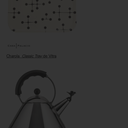
Charola
Classic Tray
de
Vitra