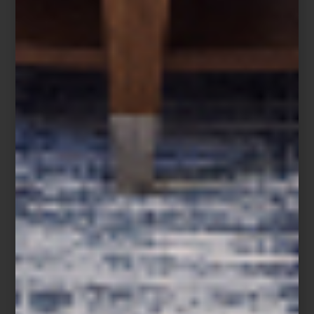
Refrigerador French Door Empotrable de 36″ de SKS, Signature Kitchen
Suite
En
Casa Palacio
, esta visión del futuro toma forma en objetos que
combinan diseño y desempeño: los electrodomésticos de
Samsung
,
LG
,
Maytag
y
Dyson
hacen del día a día un acto de
precisión;
SMEG
,
SKS
y
Monogram
convierten la cocina en un
escenario de creatividad; y en el universo del sonido,
Bowers &
Wilkins
nos recuerda que la perfección acústica también puede
ser arte.