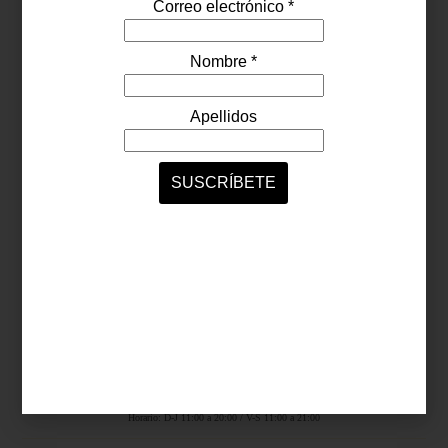
Síguenos...
SERVICIOS ONLINE
Contacto
Nosotros
Colaboradores
Archivo
Ligas
Antara Fashion Hall
Ejército Nacional 843-B, Col. Granada, México D.F.
Horario: D-J 11:00 a 20:00 / V-S 11:00 a 21:00