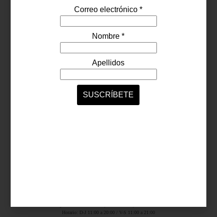
Síguenos...
SERVICIOS ONLINE
Contacto
Nosotros
Colaboradores
Archivo
Ligas
Antara Fashion Hall
Ejército Nacional 843-B, Col. Granada, México D.F.
Horario: D-J 11:00 a 20:00 / V-S 11:00 a 21:00