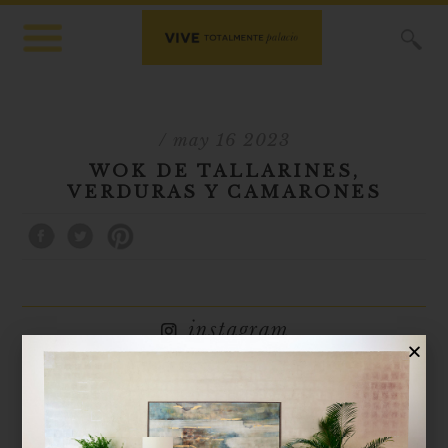
X
/ may 16 2023
WOK DE TALLARINES,
VERDURAS Y CAMARONES