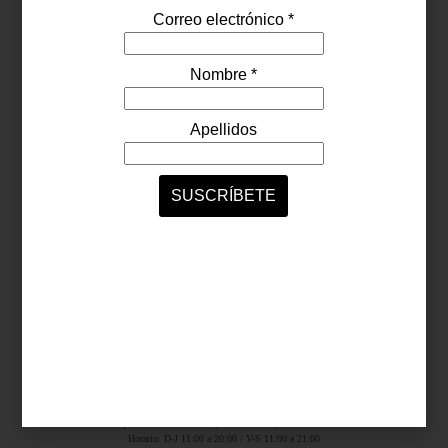
Síguenos...
SERVICIOS ONLINE
Contacto
Nosotros
Colaboradores
Archivo
Ligas
Antara Fashion Hall
Ejército Nacional 843-B, Col. Granada, México D.F.
Horario: D-J 11:00 a 20:00 / V-S 11:00 a 21:00