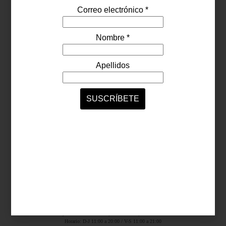
Síguenos...
SERVICIOS ONLINE
Contacto
Nosotros
Colaboradores
Archivo
Ligas
Antara Fashion Hall
Ejército Nacional 843-B, Col. Granada, México D.F.
Horario: D-J 11:00 a 20:00 / V-S 11:00 a 21:00