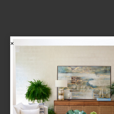
lo más nuevo
1.
BIENVENIDA, ZASH: UNA
NUEVA MANERA DE VIVIR
LA MESA LLEGA A CASA
PALACIO.
mesa y cocina
august 05 2026