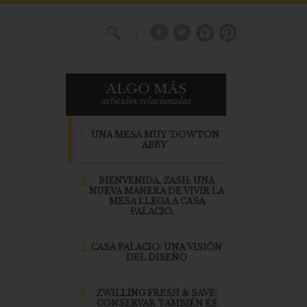
X
ALGO MÁS
articulos relacionados
1.
UNA MESA MUY ‘DOWTON
ABBY’
2.
BIENVENIDA, ZASH: UNA
NUEVA MANERA DE VIVIR LA
MESA LLEGA A CASA
PALACIO.
3.
CASA PALACIO: UNA VISIÓN
DEL DISEÑO
4.
ZWILLING FRESH & SAVE:
CONSERVAR TAMBIÉN ES