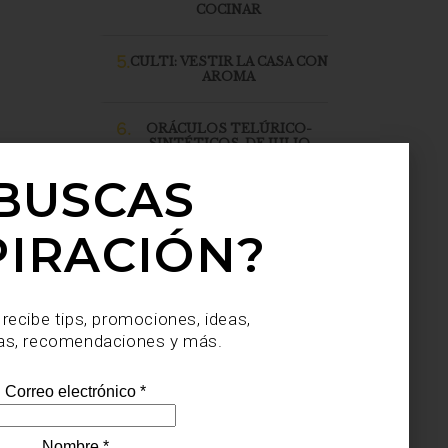
COCINAR
5.
CULTI: VESTIR LA CASA CON
AROMA
6.
ORÁCULOS TELÚRICO-
SINTÉTICOS, DE JULIO
SAHAGÚN SÁNCHEZ, LLEGA
A CASA PALACIO SANTA FE
BUSCAS
PIRACIÓN?
 recibe tips, promociones, ideas,
as, recomendaciones y más.