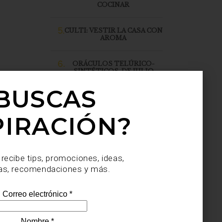
COCINAR
5.
CULTI: VESTIR LA CASA CON
AROMA
6.
ORÁCULOS TELÚRICO-
SINTÉTICOS, DE JULIO
SAHAGÚN SÁNCHEZ, LLEGA
A CASA PALACIO SANTA FE
BUSCAS
PIRACIÓN?
 recibe tips, promociones, ideas,
as, recomendaciones y más.