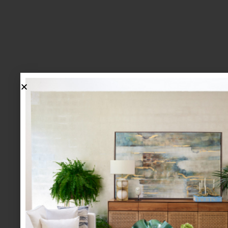
lo más nuevo
1.
BIENVENIDA, ZASH: UNA
NUEVA MANERA DE VIVIR
LA MESA LLEGA A CASA
PALACIO.
mesa y cocina
august 05 2026