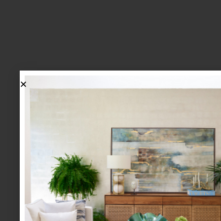
lo más nuevo
1.
BIENVENIDA, ZASH: UNA
NUEVA MANERA DE VIVIR
LA MESA LLEGA A CASA
PALACIO.
mesa y cocina
august 05 2026