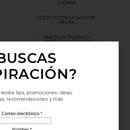
COCINAR
5.
CULTI: VESTIR LA CASA CON
AROMA
6.
ORÁCULOS TELÚRICO-
SINTÉTICOS, DE JULIO
SAHAGÚN SÁNCHEZ, LLEGA
A CASA PALACIO SANTA FE
BUSCAS
PIRACIÓN?
 recibe tips, promociones, ideas,
as, recomendaciones y más.