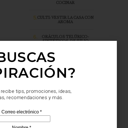
COCINAR
5.
CULTI: VESTIR LA CASA CON
AROMA
6.
ORÁCULOS TELÚRICO-
SINTÉTICOS, DE JULIO
SAHAGÚN SÁNCHEZ, LLEGA
A CASA PALACIO SANTA FE
BUSCAS
PIRACIÓN?
 recibe tips, promociones, ideas,
as, recomendaciones y más.