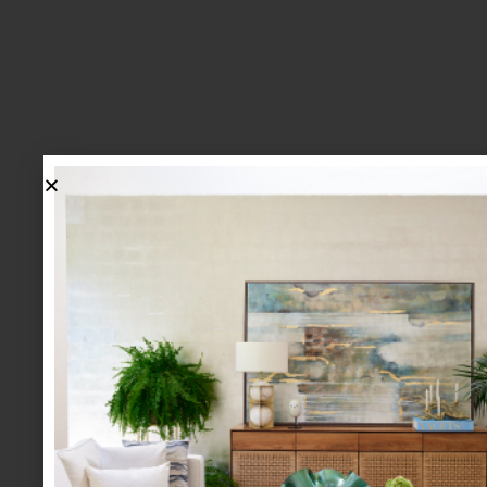
lo más nuevo
1.
BIENVENIDA, ZASH: UNA
NUEVA MANERA DE VIVIR
LA MESA LLEGA A CASA
PALACIO.
mesa y cocina
august 05 2026