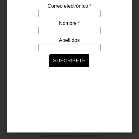
Síguenos...
SERVICIOS ONLINE
Contacto
Nosotros
Colaboradores
Archivo
Ligas
Antara Fashion Hall
Ejército Nacional 843-B, Col. Granada, México D.F.
Horario: D-J 11:00 a 20:00 / V-S 11:00 a 21:00