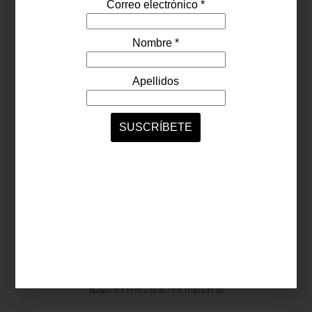
Síguenos...
SERVICIOS ONLINE
Contacto
Nosotros
Colaboradores
Archivo
Ligas
Antara Fashion Hall
Ejército Nacional 843-B, Col. Granada, México D.F.
Horario: D-J 11:00 a 20:00 / V-S 11:00 a 21:00