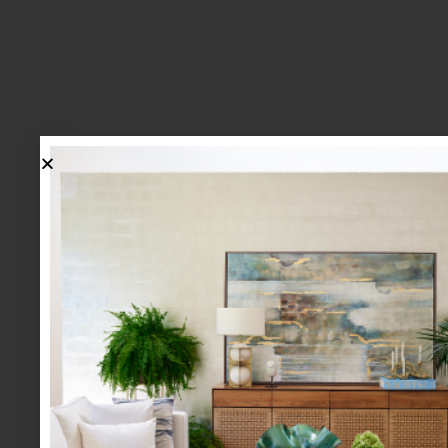
lo más nuevo
1.
BIENVENIDA, ZASH: UNA
NUEVA MANERA DE VIVIR
LA MESA LLEGA A CASA
PALACIO.
mesa y cocina
august 05 2026