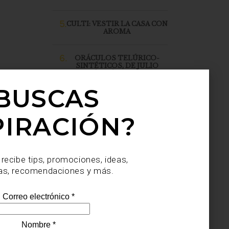
5.
CULTI: VESTIR LA CASA CON
AROMA
6.
ORÁCULOS TELÚRICO-
SINTÉTICOS, DE JULIO
SAHAGÚN SÁNCHEZ, LLEGA
A CASA PALACIO SANTA FE
BUSCAS
PIRACIÓN?
 recibe tips, promociones, ideas,
as, recomendaciones y más.