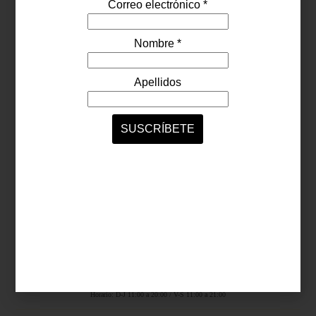
Síguenos...
SERVICIOS ONLINE
Contacto
Nosotros
Colaboradores
Archivo
Ligas
Antara Fashion Hall
Ejército Nacional 843-B, Col. Granada, México D.F.
Horario: D-J 11:00 a 20:00 / V-S 11:00 a 21:00