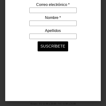
Síguenos...
SERVICIOS ONLINE
Contacto
Nosotros
Colaboradores
Archivo
Ligas
Antara Fashion Hall
Ejército Nacional 843-B, Col. Granada, México D.F.
Horario: D-J 11:00 a 20:00 / V-S 11:00 a 21:00