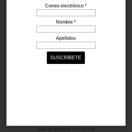
Síguenos...
SERVICIOS ONLINE
Contacto
Nosotros
Colaboradores
Archivo
Ligas
Antara Fashion Hall
Ejército Nacional 843-B, Col. Granada, México D.F.
Horario: D-J 11:00 a 20:00 / V-S 11:00 a 21:00