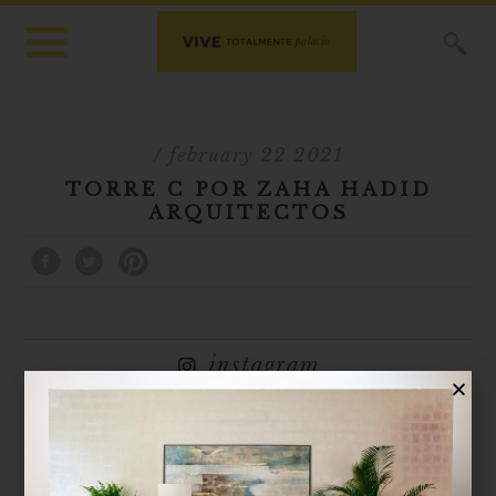
X
/ february 22 2021
TORRE C POR ZAHA HADID
ARQUITECTOS