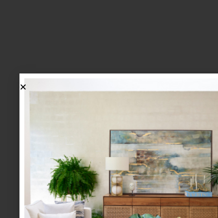
lo más nuevo
1.
BIENVENIDA, ZASH: UNA
NUEVA MANERA DE VIVIR
LA MESA LLEGA A CASA
PALACIO.
mesa y cocina
august 05 2026