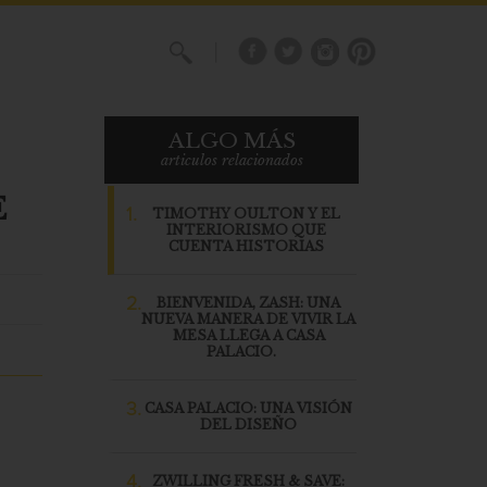
X
ALGO MÁS
articulos relacionados
E
1.
TIMOTHY OULTON Y EL
INTERIORISMO QUE
CUENTA HISTORIAS
2.
BIENVENIDA, ZASH: UNA
NUEVA MANERA DE VIVIR LA
MESA LLEGA A CASA
PALACIO.
3.
CASA PALACIO: UNA VISIÓN
DEL DISEÑO
4.
ZWILLING FRESH & SAVE: