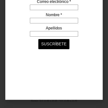
Síguenos...
SERVICIOS ONLINE
Contacto
Nosotros
Colaboradores
Archivo
Ligas
Antara Fashion Hall
Ejército Nacional 843-B, Col. Granada, México D.F.
Horario: D-J 11:00 a 20:00 / V-S 11:00 a 21:00