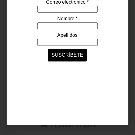
Síguenos...
SERVICIOS ONLINE
Contacto
Nosotros
Colaboradores
Archivo
Ligas
Antara Fashion Hall
Ejército Nacional 843-B, Col. Granada, México D.F.
Horario: D-J 11:00 a 20:00 / V-S 11:00 a 21:00