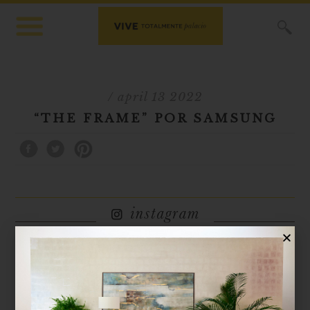
X
/ april 13 2022
“THE FRAME” POR SAMSUNG