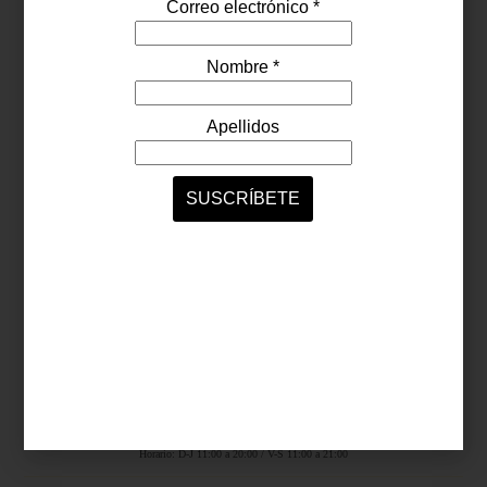
Síguenos...
SERVICIOS ONLINE
Contacto
Nosotros
Colaboradores
Archivo
Ligas
Antara Fashion Hall
Ejército Nacional 843-B, Col. Granada, México D.F.
Horario: D-J 11:00 a 20:00 / V-S 11:00 a 21:00