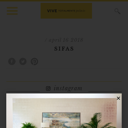
X
/ april 16 2018
SIFAS