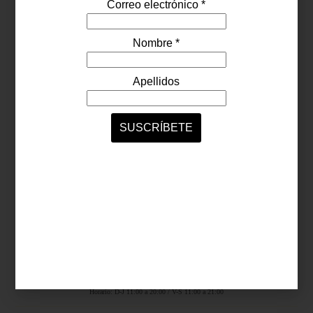
Síguenos...
SERVICIOS ONLINE
Contacto
Nosotros
Colaboradores
Archivo
Ligas
Antara Fashion Hall
Ejército Nacional 843-B, Col. Granada, México D.F.
Horario: D-J 11:00 a 20:00 / V-S 11:00 a 21:00