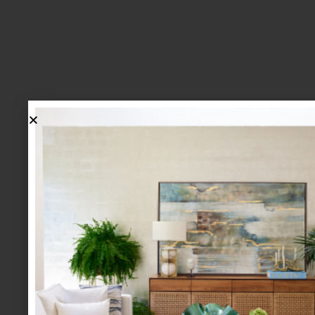
lo más nuevo
1.
BIENVENIDA, ZASH: UNA
NUEVA MANERA DE VIVIR
LA MESA LLEGA A CASA
PALACIO.
mesa y cocina
august 05 2026