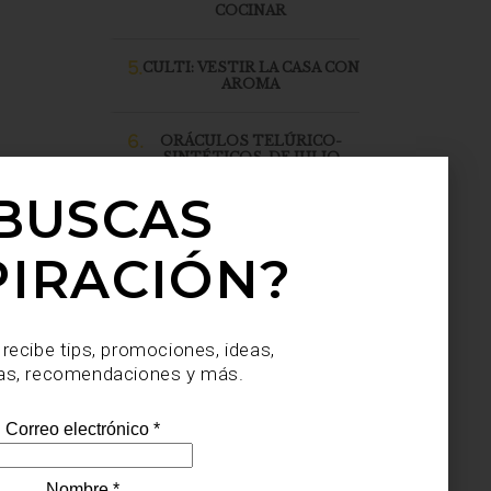
COCINAR
5.
CULTI: VESTIR LA CASA CON
AROMA
6.
ORÁCULOS TELÚRICO-
SINTÉTICOS, DE JULIO
SAHAGÚN SÁNCHEZ, LLEGA
A CASA PALACIO SANTA FE
BUSCAS
PIRACIÓN?
 recibe tips, promociones, ideas,
as, recomendaciones y más.