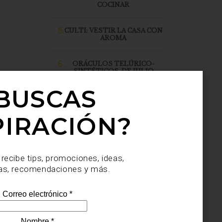
COCINAR
5.
CULTI: VESTIR LA CASA CON
AROMA
6.
ORÁCULOS TELÚRICO-
SINTÉTICOS, DE JULIO
SAHAGÚN SÁNCHEZ, LLEGA
A CASA PALACIO SANTA FE
BUSCAS
PIRACIÓN?
 recibe tips, promociones, ideas,
as, recomendaciones y más.