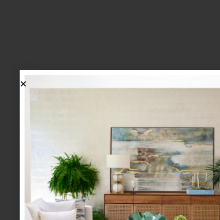
lo más nuevo
1.
BIENVENIDA, ZASH: UNA
NUEVA MANERA DE VIVIR
LA MESA LLEGA A CASA
PALACIO.
mesa y cocina
august 05 2026