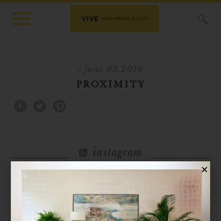
X
/ june 03 2016
PROXIMITY