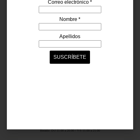
Síguenos...
SERVICIOS ONLINE
Contacto
Nosotros
Colaboradores
Archivo
Ligas
Antara Fashion Hall
Ejército Nacional 843-B, Col. Granada, México D.F.
Horario: D-J 11:00 a 20:00 / V-S 11:00 a 21:00