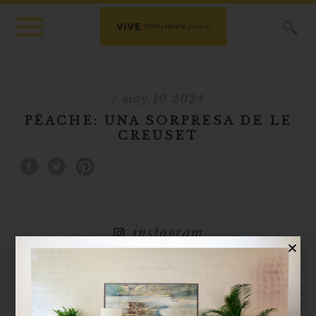
X
/ may 10 2024
PÊACHE: UNA SORPRESA DE LE
CREUSET