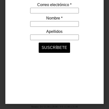
Síguenos...
SERVICIOS ONLINE
Contacto
Nosotros
Colaboradores
Archivo
Ligas
Antara Fashion Hall
Ejército Nacional 843-B, Col. Granada, México D.F.
Horario: D-J 11:00 a 20:00 / V-S 11:00 a 21:00