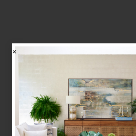
lo más nuevo
1.
BIENVENIDA, ZASH: UNA
NUEVA MANERA DE VIVIR
LA MESA LLEGA A CASA
PALACIO.
mesa y cocina
august 05 2026