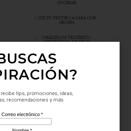
COCINAR
5.
CULTI: VESTIR LA CASA CON
AROMA
6.
ORÁCULOS TELÚRICO-
SINTÉTICOS, DE JULIO
SAHAGÚN SÁNCHEZ, LLEGA
A CASA PALACIO SANTA FE
BUSCAS
PIRACIÓN?
 recibe tips, promociones, ideas,
as, recomendaciones y más.