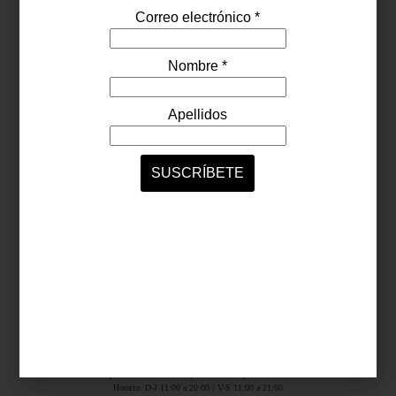
Síguenos...
SERVICIOS ONLINE
Contacto
Nosotros
Colaboradores
Archivo
Ligas
Antara Fashion Hall
Ejército Nacional 843-B, Col. Granada, México D.F.
Horario: D-J 11:00 a 20:00 / V-S 11:00 a 21:00