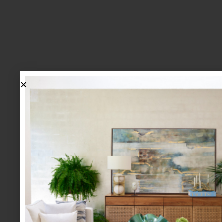
lo más nuevo
1.
BIENVENIDA, ZASH: UNA
NUEVA MANERA DE VIVIR
LA MESA LLEGA A CASA
PALACIO.
mesa y cocina
august 05 2026