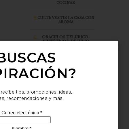
COCINAR
5.
CULTI: VESTIR LA CASA CON
AROMA
6.
ORÁCULOS TELÚRICO-
SINTÉTICOS, DE JULIO
SAHAGÚN SÁNCHEZ, LLEGA
A CASA PALACIO SANTA FE
BUSCAS
PIRACIÓN?
 recibe tips, promociones, ideas,
as, recomendaciones y más.