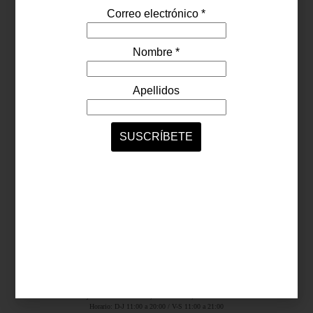
Síguenos...
SERVICIOS ONLINE
Contacto
Nosotros
Colaboradores
Archivo
Ligas
Antara Fashion Hall
Ejército Nacional 843-B, Col. Granada, México D.F.
Horario: D-J 11:00 a 20:00 / V-S 11:00 a 21:00