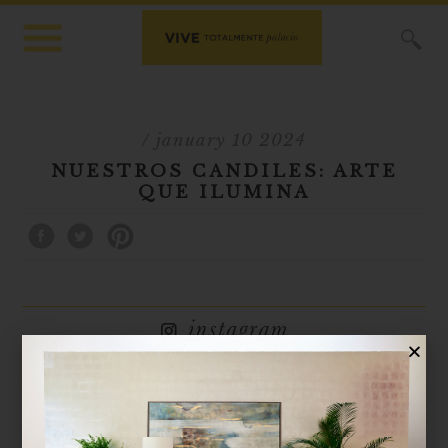
X
/ january 10 2024
NUESTROS CANDILES: ARTE
QUE ILUMINA