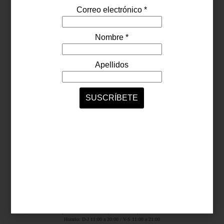
Síguenos...
SERVICIOS ONLINE
Contacto
Nosotros
Colaboradores
Archivo
Ligas
Antara Fashion Hall
Ejército Nacional 843-B, Col. Granada, México D.F.
Horario: D-J 11:00 a 20:00 / V-S 11:00 a 21:00