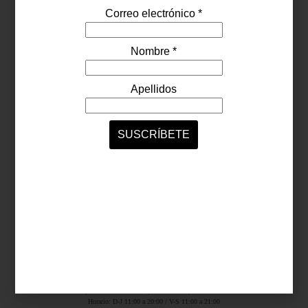
Síguenos...
SERVICIOS ONLINE
Contacto
Nosotros
Colaboradores
Archivo
Ligas
Antara Fashion Hall
Ejército Nacional 843-B, Col. Granada, México D.F.
Horario: D-J 11:00 a 20:00 / V-S 11:00 a 21:00