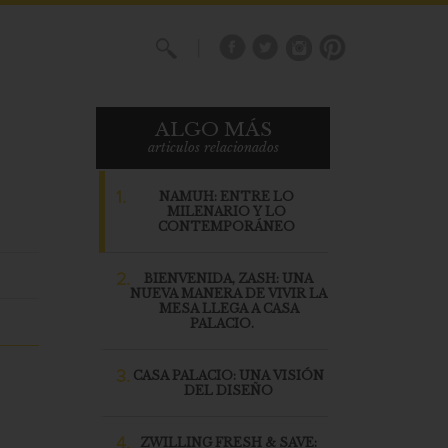
X
ALGO MÁS
articulos relacionados
1.
NAMUH: ENTRE LO
MILENARIO Y LO
CONTEMPORÁNEO
2.
BIENVENIDA, ZASH: UNA
NUEVA MANERA DE VIVIR LA
MESA LLEGA A CASA
PALACIO.
3.
CASA PALACIO: UNA VISIÓN
DEL DISEÑO
4.
ZWILLING FRESH & SAVE: