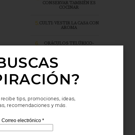
CONSERVAR TAMBIÉN ES
COCINAR
5.
CULTI: VESTIR LA CASA CON
AROMA
6.
ORÁCULOS TELÚRICO-
SINTÉTICOS, DE JULIO
SAHAGÚN SÁNCHEZ, LLEGA
BUSCAS
A CASA PALACIO SANTA FE
PIRACIÓN?
 recibe tips, promociones, ideas,
as, recomendaciones y más.