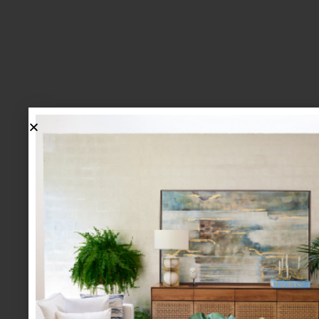
lo más nuevo
1.
BIENVENIDA, ZASH: UNA
NUEVA MANERA DE VIVIR
LA MESA LLEGA A CASA
PALACIO.
mesa y cocina
august 05 2026