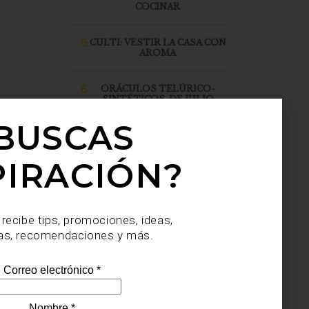
COCINAR
5.
CULTI: VESTIR LA CASA CON
AROMA
6.
ORÁCULOS TELÚRICO-
SINTÉTICOS, DE JULIO
SAHAGÚN SÁNCHEZ, LLEGA
A CASA PALACIO SANTA FE
BUSCAS
PIRACIÓN?
 recibe tips, promociones, ideas,
as, recomendaciones y más.