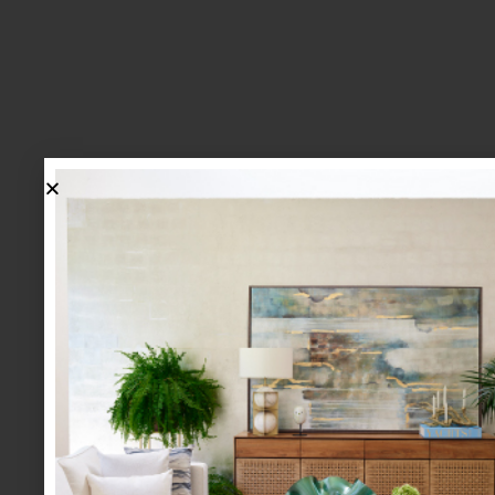
lo más nuevo
1.
BIENVENIDA, ZASH: UNA
NUEVA MANERA DE VIVIR
LA MESA LLEGA A CASA
PALACIO.
mesa y cocina
august 05 2026