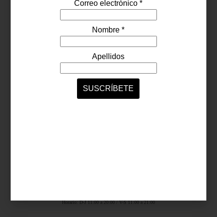
Síguenos...
SERVICIOS ONLINE
Contacto
Nosotros
Colaboradores
Archivo
Ligas
Antara Fashion Hall
Ejército Nacional 843-B, Col. Granada, México D.F.
Horario: D-J 11:00 a 20:00 / V-S 11:00 a 21:00