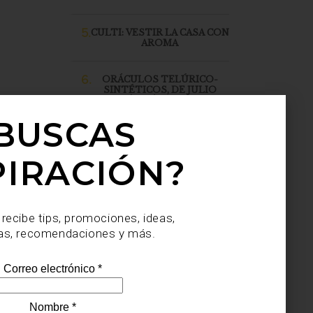
5.
CULTI: VESTIR LA CASA CON
AROMA
6.
ORÁCULOS TELÚRICO-
SINTÉTICOS, DE JULIO
SAHAGÚN SÁNCHEZ, LLEGA
A CASA PALACIO SANTA FE
BUSCAS
PIRACIÓN?
 recibe tips, promociones, ideas,
as, recomendaciones y más.