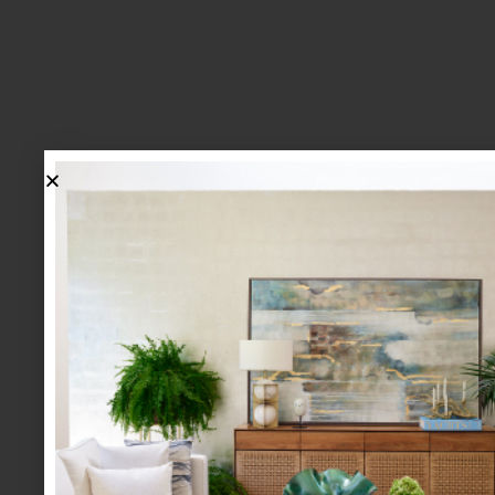
lo más nuevo
1.
BIENVENIDA, ZASH: UNA
NUEVA MANERA DE VIVIR
LA MESA LLEGA A CASA
PALACIO.
mesa y cocina
august 05 2026