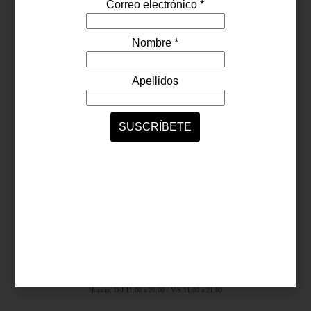
Síguenos...
SERVICIOS ONLINE
Contacto
Nosotros
Colaboradores
Archivo
Ligas
Antara Fashion Hall
Ejército Nacional 843-B, Col. Granada, México D.F.
Horario: D-J 11:00 a 20:00 / V-S 11:00 a 21:00