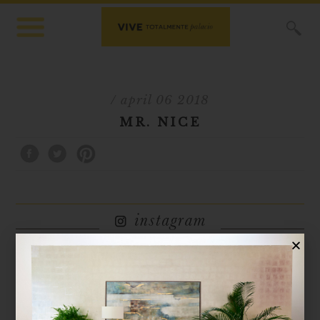
X
/ april 06 2018
MR. NICE