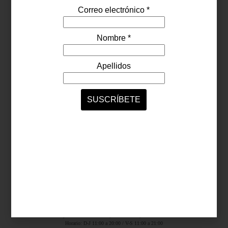
Síguenos...
SERVICIOS ONLINE
Contacto
Nosotros
Colaboradores
Archivo
Ligas
Antara Fashion Hall
Ejército Nacional 843-B, Col. Granada, México D.F.
Horario: D-J 11:00 a 20:00 / V-S 11:00 a 21:00