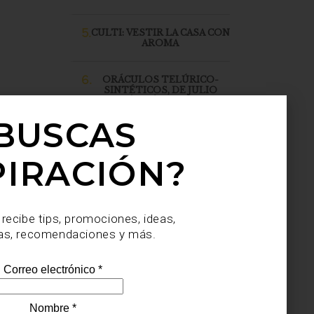
5.
CULTI: VESTIR LA CASA CON
AROMA
6.
ORÁCULOS TELÚRICO-
SINTÉTICOS, DE JULIO
SAHAGÚN SÁNCHEZ, LLEGA
A CASA PALACIO SANTA FE
BUSCAS
PIRACIÓN?
 recibe tips, promociones, ideas,
as, recomendaciones y más.