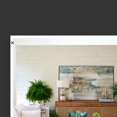
lo más nuevo
1.
BIENVENIDA, ZASH: UNA
NUEVA MANERA DE VIVIR
LA MESA LLEGA A CASA
PALACIO.
mesa y cocina
august 05 2026