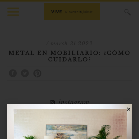
X
/ march 31 2022
METAL EN MOBILIARIO: ¿CÓMO
CUIDARLO?