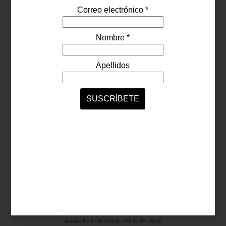
Síguenos...
SERVICIOS ONLINE
Contacto
Nosotros
Colaboradores
Archivo
Ligas
Antara Fashion Hall
Ejército Nacional 843-B, Col. Granada, México D.F.
Horario: D-J 11:00 a 20:00 / V-S 11:00 a 21:00