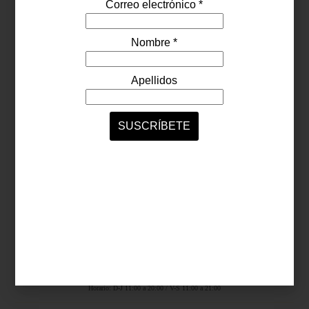
Síguenos...
SERVICIOS ONLINE
Contacto
Nosotros
Colaboradores
Archivo
Ligas
Antara Fashion Hall
Ejército Nacional 843-B, Col. Granada, México D.F.
Horario: D-J 11:00 a 20:00 / V-S 11:00 a 21:00