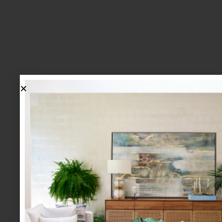
lo más nuevo
1.
BIENVENIDA, ZASH: UNA
NUEVA MANERA DE VIVIR
LA MESA LLEGA A CASA
PALACIO.
mesa y cocina
august 05 2026