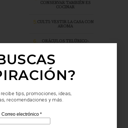
CONSERVAR TAMBIÉN ES
COCINAR
5.
CULTI: VESTIR LA CASA CON
AROMA
6.
ORÁCULOS TELÚRICO-
SINTÉTICOS, DE JULIO
SAHAGÚN SÁNCHEZ, LLEGA
BUSCAS
A CASA PALACIO SANTA FE
PIRACIÓN?
 recibe tips, promociones, ideas,
as, recomendaciones y más.