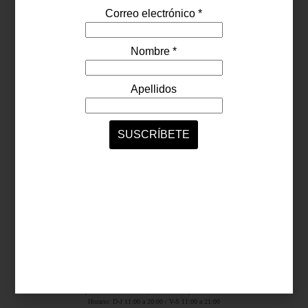
Síguenos...
SERVICIOS ONLINE
Contacto
Nosotros
Colaboradores
Archivo
Ligas
Antara Fashion Hall
Ejército Nacional 843-B, Col. Granada, México D.F.
Horario: D-J 11:00 a 20:00 / V-S 11:00 a 21:00