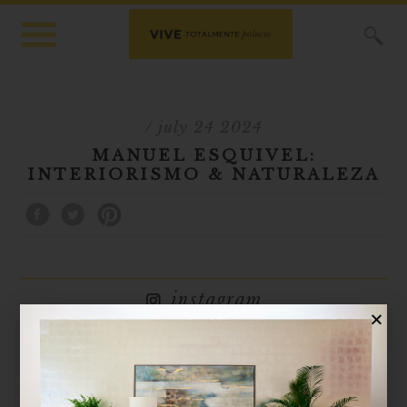
X
/ july 24 2024
MANUEL ESQUIVEL:
INTERIORISMO & NATURALEZA